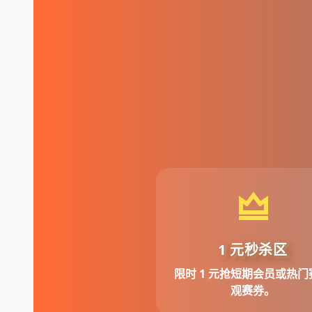
1 元秒杀区
限时 1 元抢短期会员或热门
观赛券。