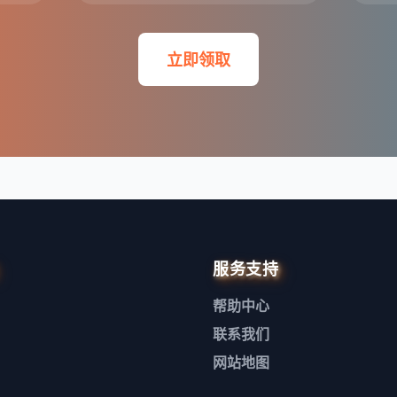
立即领取
服务支持
帮助中心
联系我们
网站地图