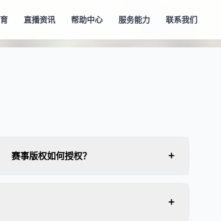
体育
直播资讯
帮助中心
服务能力
联系我们
赛事版权如何授权？
？