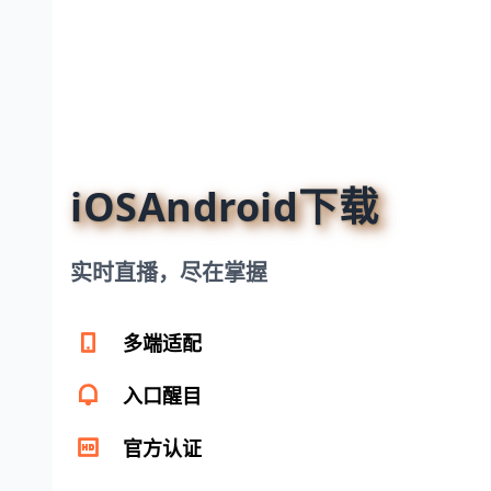
iOSAndroid下载
实时直播，尽在掌握
多端适配
入口醒目
官方认证