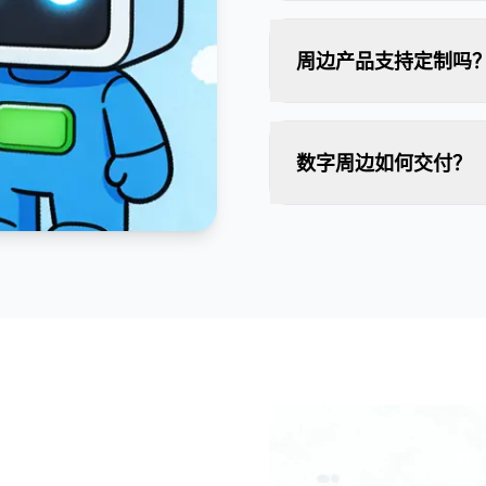
周边产品支持定制吗
数字周边如何交付？