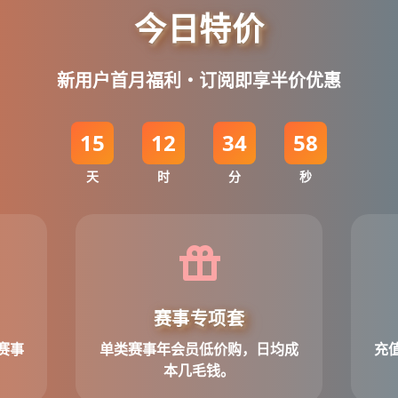
今日特价
新用户首月福利・订阅即享半价优惠
15
12
34
56
天
时
分
秒
赛事专项套
赛事
单类赛事年会员低价购，日均成
充
本几毛钱。