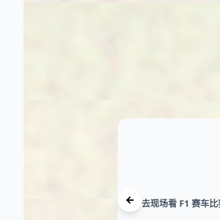
没错了～🌟
去现场看 F1 赛