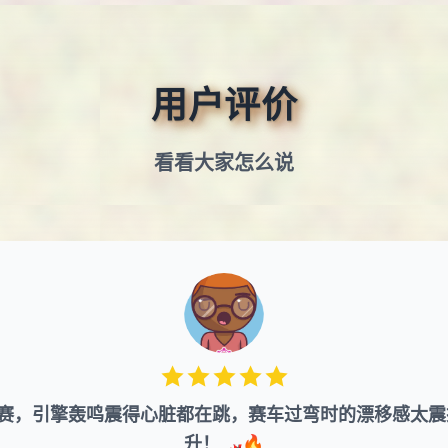
用户评价
看看大家怎么说
车比赛，引擎轰鸣震得心脏都在跳，赛车过弯时的漂移感太
升！🏎️🔥