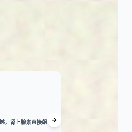
震撼，肾上腺素直接飙
客服小姐姐