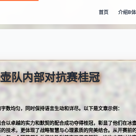
首页
介绍
B
壶队内部对抗赛桂冠
和字数均匀，同时保持语言生动和详尽。以下是文章示例：
组合以卓越的实力和默契的配合成功夺得桂冠，彰显了他们在冰
湛的技术，更体现了战略智慧与心理素质的完美结合。从开赛前