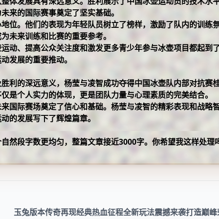
队整体发展具有深远意义。胜利展示了中国冰壶运动员的技术水
为未来的国际赛事奠定了坚实基础。
心地位。他们的表现为年轻队员树立了榜样，激励了队内的训练
成为未来训练和比赛的重要参考。
壶运动、提高公众关注度和激发更多青少年参与冰壶项目都起到
运动发展的重要推动。
及胜利的深远意义，杨莹与凌智成功夺得中国冰壶队内部对抗赛
不仅是个人实力的体现，更是团队力量与心理素质的完美结合。
未来国际赛场奠定了信心和基础。杨莹与凌智的精彩表现和战略
运动的发展写下了辉煌篇章。
自然段字数更均匀，整篇文章接近3000字。你希望我这样处理
玉兔版本传奇再现经典热血征程全新玩法震撼来袭打造巅峰