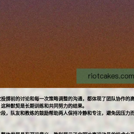
次投掷前的讨论和每一次策略调整的沟通，都体现了团队协作的
，这种默契是长期训练和共同努力的结果。
阶段，队友和教练的鼓励帮助两人保持冷静和专注，避免因压力
。