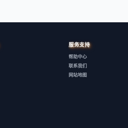
服务支持
帮助中心
联系我们
网站地图