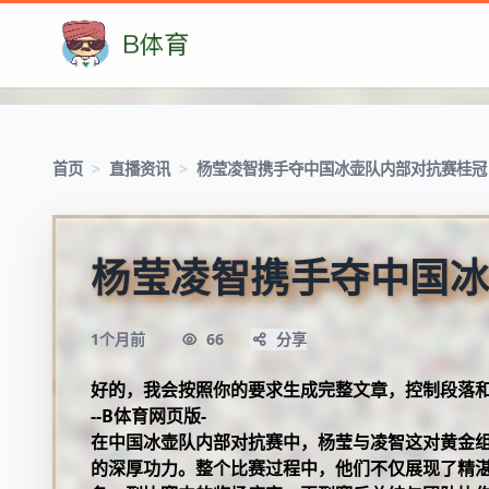
首页
>
直播资讯
>
杨莹凌智携手夺中国冰壶队内部对抗赛桂冠
杨莹凌智携手夺中国冰
1个月前
66
分享
好的，我会按照你的要求生成完整文章，控制段落
--
B体育网页版
-
在中国冰壶队内部对抗赛中，杨莹与凌智这对黄金
的深厚功力。整个比赛过程中，他们不仅展现了精