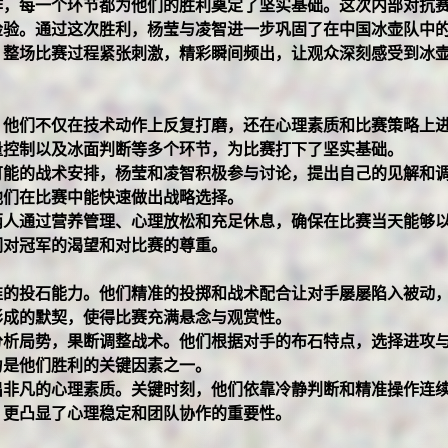
作，每一个环节都为他们的胜利奠定了坚实基础。这次内部对抗
检验。通过这次胜利，杨莹与凌智进一步巩固了在中国冰壶队中
。整场比赛过程紧张刺激，精彩瞬间频出，让观众深刻感受到冰
。他们不仅在技术动作上反复打磨，还在心理素质和比赛策略上
量控制以及冰面判断等多个环节，为比赛打下了坚实基础。
可能的战术安排，杨莹和凌智积极参与讨论，提出自己的见解和
他们在比赛中能快速做出战略选择。
两人通过营养管理、心理放松和充足休息，确保在比赛当天能够
们对冠军的渴望和对比赛的尊重。
准的投石能力。他们精准的投掷和战术配合让对手屡屡陷入被动
形成的默契，使得比赛充满悬念与观赏性。
分析局势，果断调整战术。他们根据对手的布石特点，选择进攻
力是他们胜利的关键因素之一。
出非凡的心理素质。关键时刻，他们依靠冷静判断和精准操作连
，更凸显了心理稳定和团队协作的重要性。