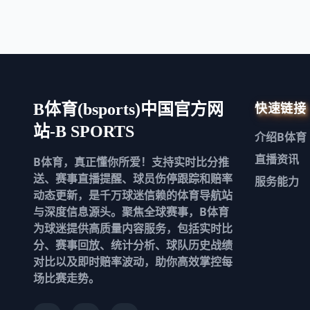
快速链接
B体育(bsports)中国官方网
站-B SPORTS
介绍
B体育
直播资讯
B体育，真正懂你所爱！支持实时比分推
送、赛事直播提醒、球员伤停跟踪和赔率
服务能力
动态更新，是千万球迷信赖的体育导航站
与深度信息源头。聚焦全球赛事，B体育
为球迷提供高质量内容服务，包括实时比
分、赛事回放、统计分析、球队历史战绩
对比以及即时赔率波动，助你高效掌控每
场比赛走势。