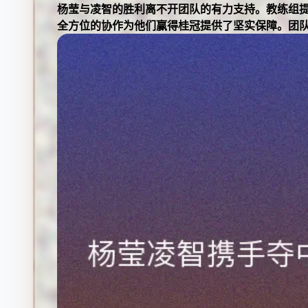
杨莹与凌智的胜利离不开团队的有力支持。教练组
全方位的协作为他们赢得桂冠提供了坚实保障。团