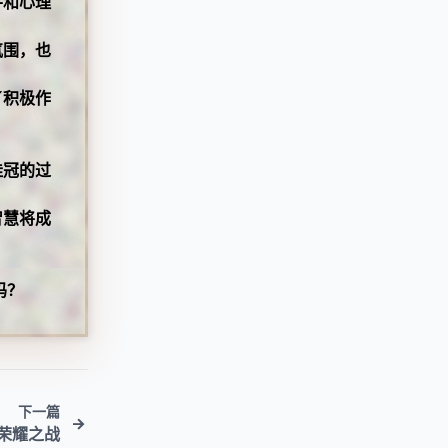
平和心理
氛围，也
了积极作
桂冠的过
智慧将成
吗？
下一篇
荣耀之战