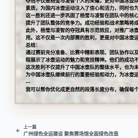
夺冠不仅是杨莹与凌智个人的荣耀，更对中国冰壶
素质，为国内冰壶运动注入了信心和活力，同时也
这一胜利还进一步巩固了杨莹与凌智在团队中的核
提升了团队整体的竞争力。成功经验和战术策略将
此外，杨莹与凌智的夺冠具有示范效应，对推广冰
用。这不仅是一次内部赛的胜利，更是对中国冰壶
总结：
通过赛前充分准备、比赛中精彩表现、团队协作以
程展示了冰壶运动的魅力和竞技精神。他们的成功
这次胜利不仅提升了中国冰壶队的整体水平，也为
为中国冰壶队继续前行的重要经验和动力，为冰壶
---
我可以帮你优化成更自然的段落长度分布，确保每个
上一篇
广州绿色全运建设 聚焦赛场馆全面绿色改造