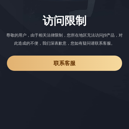
访问限制
尊敬的用户，由于相关法律限制，您所在地区无法访问J9产品，对
此造成的不便，我们深表歉意，您如有疑问请联系客服。
联系客服